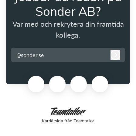
Sonder AB?
Var med och rekrytera din framtida
kollega.
@sonder.se
Logga in
Karriärsida
från Teamtailor