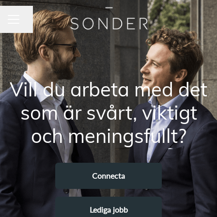
Dela sidan
KARRIÄRMENY
Vill du arbeta med det
som är svårt, viktigt
och meningsfullt?
Connecta
Lediga jobb